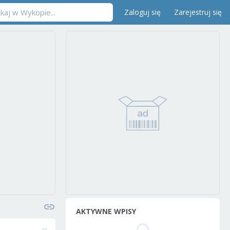
Zaloguj się
Zarejestruj się
AKTYWNE WPISY