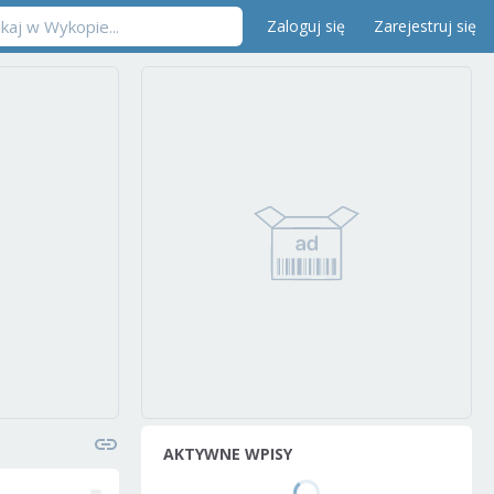
Zaloguj się
Zarejestruj się
AKTYWNE WPISY