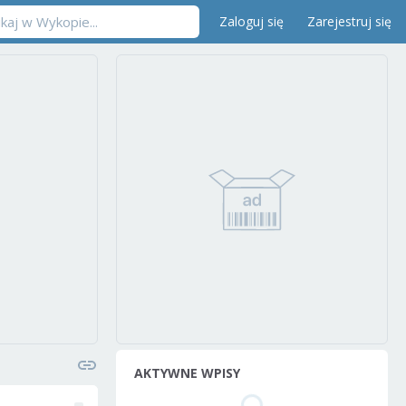
Zaloguj się
Zarejestruj się
AKTYWNE WPISY