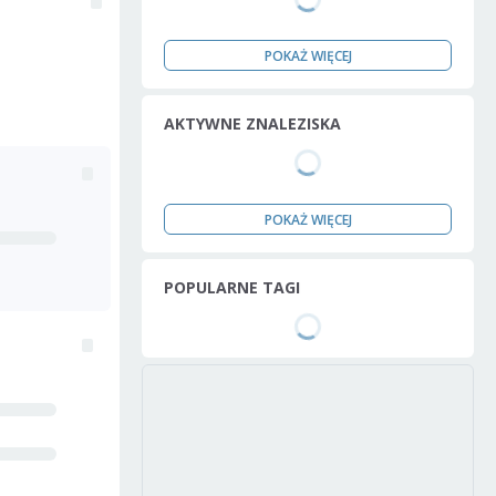
POKAŻ WIĘCEJ
AKTYWNE ZNALEZISKA
POKAŻ WIĘCEJ
POPULARNE TAGI