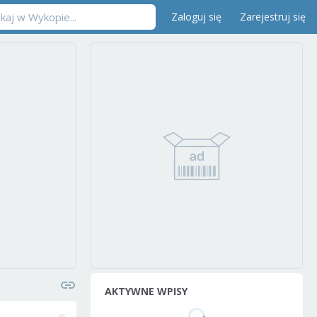
Zaloguj się
Zarejestruj się
AKTYWNE WPISY