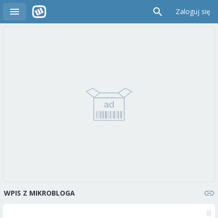
Zaloguj się
WPIS Z MIKROBLOGA