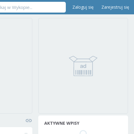
Zaloguj się
Zarejestruj się
AKTYWNE WPISY