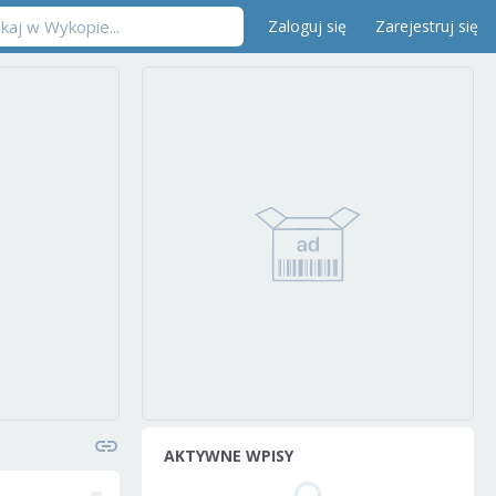
Zaloguj się
Zarejestruj się
AKTYWNE WPISY