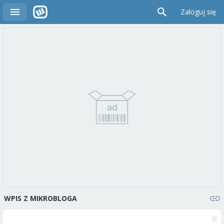
Zaloguj się
WPIS Z MIKROBLOGA