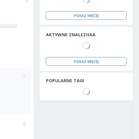
POKAŻ WIĘCEJ
AKTYWNE ZNALEZISKA
POKAŻ WIĘCEJ
POPULARNE TAGI