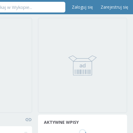
Zaloguj się
Zarejestruj się
AKTYWNE WPISY