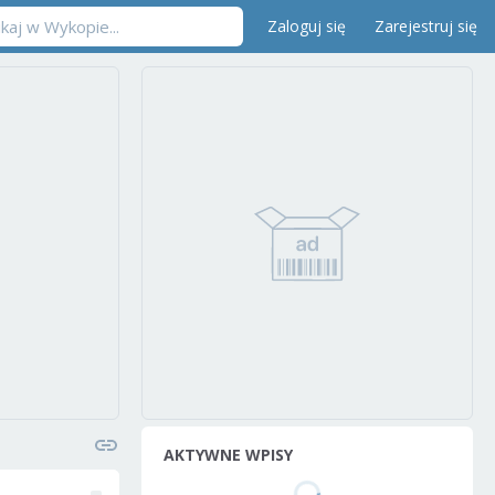
Zaloguj się
Zarejestruj się
AKTYWNE WPISY