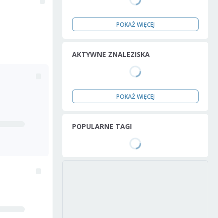
POKAŻ WIĘCEJ
AKTYWNE ZNALEZISKA
POKAŻ WIĘCEJ
POPULARNE TAGI