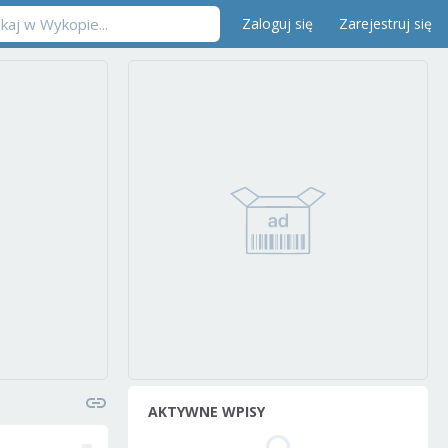
Zaloguj się
Zarejestruj się
AKTYWNE WPISY