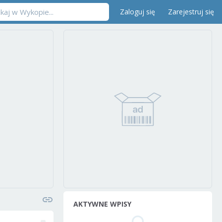
Zaloguj się
Zarejestruj się
AKTYWNE WPISY