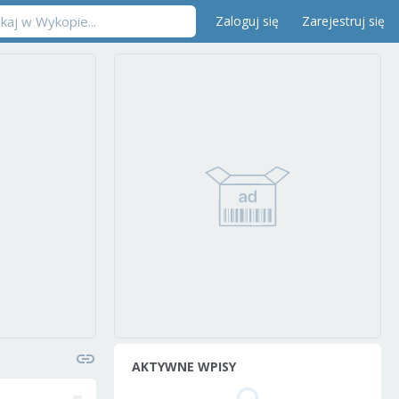
Zaloguj się
Zarejestruj się
AKTYWNE WPISY