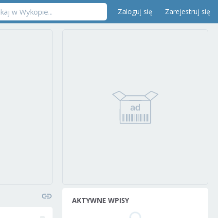
Zaloguj się
Zarejestruj się
AKTYWNE WPISY