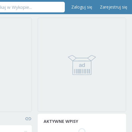
Zaloguj się
Zarejestruj się
AKTYWNE WPISY