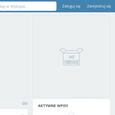
Zaloguj się
Zarejestruj się
AKTYWNE WPISY