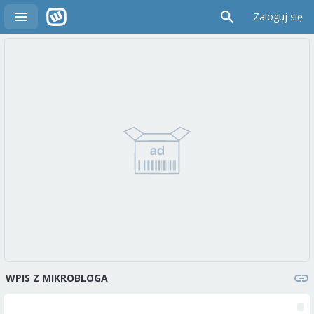
Zaloguj się
WPIS Z MIKROBLOGA