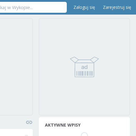
Zaloguj się
Zarejestruj się
AKTYWNE WPISY