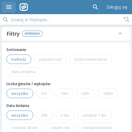
Zaloguj się
Filtry
Sortowanie
trafność
popularność
liczba komentarzy
data dodania
Liczba głosów / wykopów
wszystko
50+
100+
500+
1000+
Data dodania
wszystko
24h
3 dni
ostatnie 7 dni
ostatnie 30 dni
ostatni rok
niestandardowy