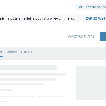
sd18.senate.ca.gov
ZAPISZ WYS
nie na później i miej je pod ręką w lewym menu.
WYCZYŚĆ FILTRY
KA
WPISY
LUDZIE