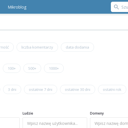
Mikroblog
rność
liczba komentarzy
data dodania
100+
500+
1000+
3 dni
ostatnie 7 dni
ostatnie 30 dni
ostatni rok
Ludzie
Domeny