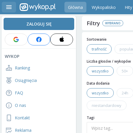
Główna
Wykopalisko
Hity
Filtry
ZALOGUJ SIĘ
Sortowanie
trafność
popula
WYKOP
Liczba głosów / wykopów
Ranking
wszystko
50+
Osiągnięcia
Data dodania
FAQ
wszystko
24h
O nas
niestandardowy
Kontakt
Tagi
Reklama