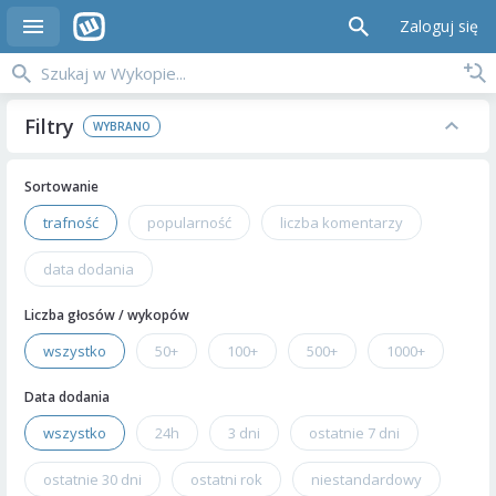
Zaloguj się
Filtry
Sortowanie
trafność
popularność
liczba komentarzy
data dodania
Liczba głosów / wykopów
wszystko
50+
100+
500+
1000+
Data dodania
wszystko
24h
3 dni
ostatnie 7 dni
ostatnie 30 dni
ostatni rok
niestandardowy