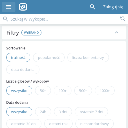
Zaloguj się
Filtry
Sortowanie
trafność
popularność
liczba komentarzy
data dodania
Liczba głosów / wykopów
wszystko
50+
100+
500+
1000+
Data dodania
wszystko
24h
3 dni
ostatnie 7 dni
ostatnie 30 dni
ostatni rok
niestandardowy