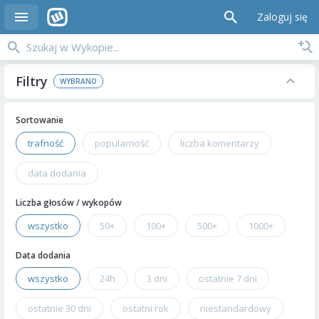
Zaloguj się
Filtry
Sortowanie
trafność
popularność
liczba komentarzy
data dodania
Liczba głosów / wykopów
wszystko
50+
100+
500+
1000+
Data dodania
wszystko
24h
3 dni
ostatnie 7 dni
ostatnie 30 dni
ostatni rok
niestandardowy