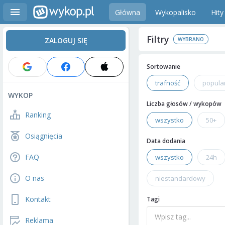
Główna
Wykopalisko
Hity
Filtry
ZALOGUJ SIĘ
Sortowanie
trafność
popula
WYKOP
Liczba głosów / wykopów
Ranking
wszystko
50+
Osiągnięcia
Data dodania
FAQ
wszystko
24h
O nas
niestandardowy
Kontakt
Tagi
Reklama