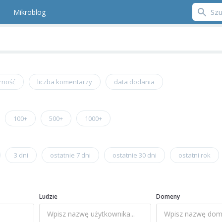
Mikroblog
rność
liczba komentarzy
data dodania
100+
500+
1000+
3 dni
ostatnie 7 dni
ostatnie 30 dni
ostatni rok
Ludzie
Domeny