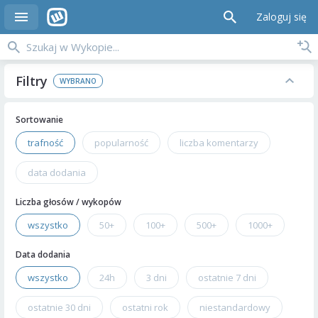
Zaloguj się
Filtry
Sortowanie
trafność
popularność
liczba komentarzy
data dodania
Liczba głosów / wykopów
wszystko
50+
100+
500+
1000+
Data dodania
wszystko
24h
3 dni
ostatnie 7 dni
ostatnie 30 dni
ostatni rok
niestandardowy