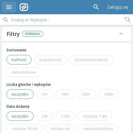
Zaloguj się
Filtry
Sortowanie
trafność
popularność
liczba komentarzy
data dodania
Liczba głosów / wykopów
wszystko
50+
100+
500+
1000+
Data dodania
wszystko
24h
3 dni
ostatnie 7 dni
ostatnie 30 dni
ostatni rok
niestandardowy