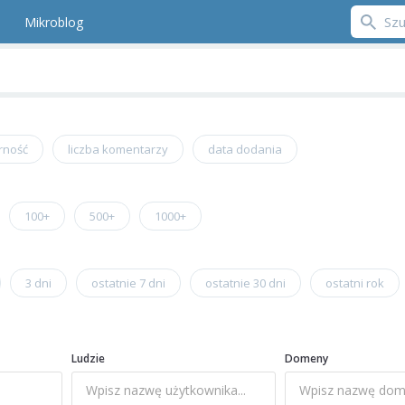
Mikroblog
rność
liczba komentarzy
data dodania
100+
500+
1000+
3 dni
ostatnie 7 dni
ostatnie 30 dni
ostatni rok
Ludzie
Domeny