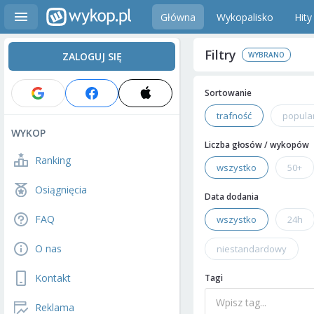
Główna
Wykopalisko
Hity
Filtry
ZALOGUJ SIĘ
Sortowanie
trafność
popula
WYKOP
Liczba głosów / wykopów
Ranking
wszystko
50+
Osiągnięcia
Data dodania
FAQ
wszystko
24h
O nas
niestandardowy
Kontakt
Tagi
Reklama