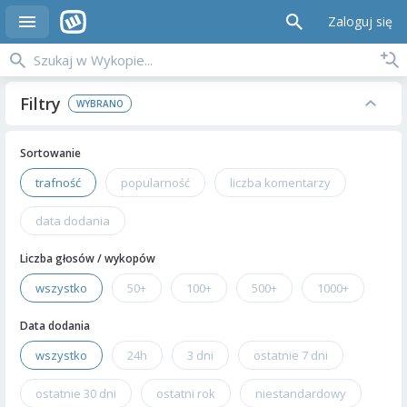
Zaloguj się
Filtry
Sortowanie
trafność
popularność
liczba komentarzy
data dodania
Liczba głosów / wykopów
wszystko
50+
100+
500+
1000+
Data dodania
wszystko
24h
3 dni
ostatnie 7 dni
ostatnie 30 dni
ostatni rok
niestandardowy