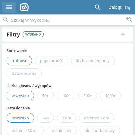
Zaloguj się
Filtry
Sortowanie
trafność
popularność
liczba komentarzy
data dodania
Liczba głosów / wykopów
wszystko
50+
100+
500+
1000+
Data dodania
wszystko
24h
3 dni
ostatnie 7 dni
ostatnie 30 dni
ostatni rok
niestandardowy