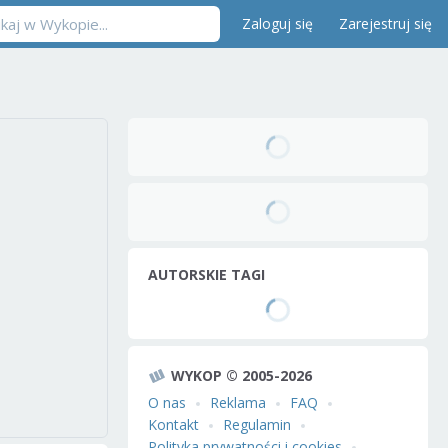
Zaloguj się
Zarejestruj się
AUTORSKIE TAGI
WYKOP © 2005-2026
O nas
Reklama
FAQ
Kontakt
Regulamin
Polityka prywatności i cookies