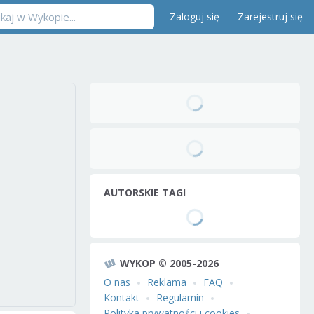
Zaloguj się
Zarejestruj się
AUTORSKIE TAGI
WYKOP © 2005-2026
O nas
Reklama
FAQ
Kontakt
Regulamin
Polityka prywatności i cookies