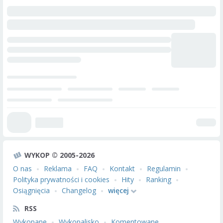
WYKOP © 2005-2026
O nas
Reklama
FAQ
Kontakt
Regulamin
Polityka prywatności i cookies
Hity
Ranking
Osiągnięcia
Changelog
więcej
RSS
Wykopane
Wykopalisko
Komentowane