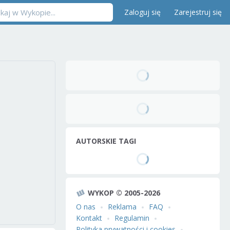
Zaloguj się
Zarejestruj się
AUTORSKIE TAGI
WYKOP © 2005-2026
O nas
Reklama
FAQ
Kontakt
Regulamin
Polityka prywatności i cookies