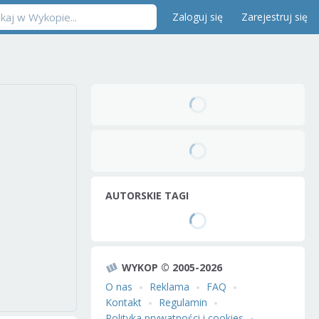
Zaloguj się
Zarejestruj się
AUTORSKIE TAGI
WYKOP © 2005-2026
O nas
Reklama
FAQ
Kontakt
Regulamin
Polityka prywatności i cookies