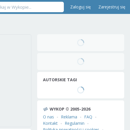
Zaloguj się
Zarejestruj się
AUTORSKIE TAGI
WYKOP © 2005-2026
O nas
Reklama
FAQ
Kontakt
Regulamin
Polityka prywatności i cookies