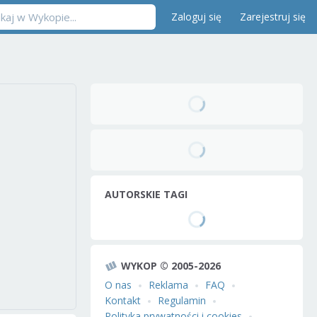
Zaloguj się
Zarejestruj się
AUTORSKIE TAGI
WYKOP © 2005-2026
O nas
Reklama
FAQ
Kontakt
Regulamin
Polityka prywatności i cookies