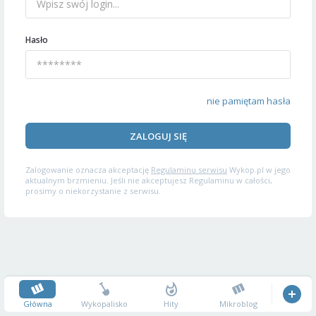
Hasło
nie pamiętam hasła
ZALOGUJ SIĘ
Zalogowanie oznacza akceptację
Regulaminu serwisu
Wykop.pl w jego
aktualnym brzmieniu. Jeśli nie akceptujesz Regulaminu w całości,
prosimy o niekorzystanie z serwisu.
Główna
Wykopalisko
Hity
Mikroblog