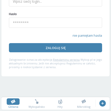
Hasło
nie pamiętam hasła
ZALOGUJ SIĘ
Zalogowanie oznacza akceptację
Regulaminu serwisu
Wykop.pl w jego
aktualnym brzmieniu. Jeśli nie akceptujesz Regulaminu w całości,
prosimy o niekorzystanie z serwisu.
Główna
Wykopalisko
Hity
Mikroblog