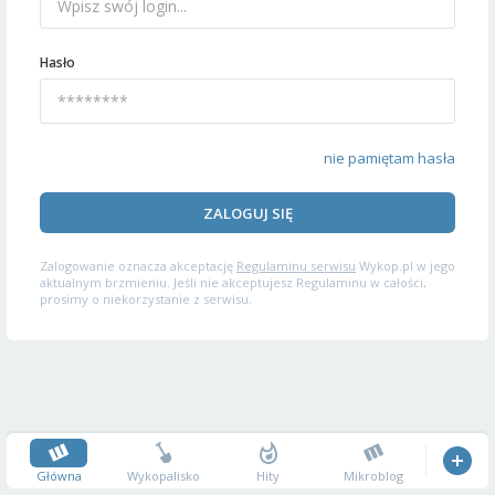
Hasło
nie pamiętam hasła
ZALOGUJ SIĘ
Zalogowanie oznacza akceptację
Regulaminu serwisu
Wykop.pl w jego
aktualnym brzmieniu. Jeśli nie akceptujesz Regulaminu w całości,
prosimy o niekorzystanie z serwisu.
Główna
Wykopalisko
Hity
Mikroblog