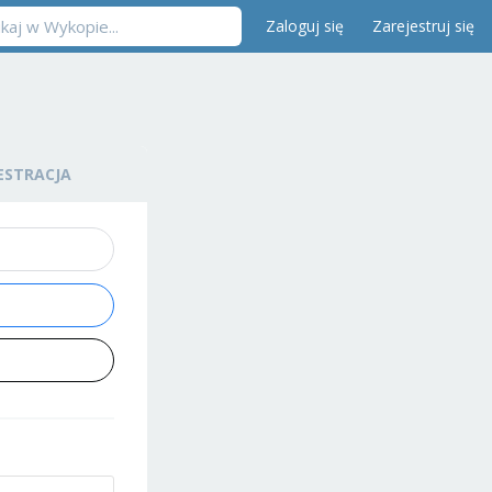
Zaloguj się
Zarejestruj się
ESTRACJA