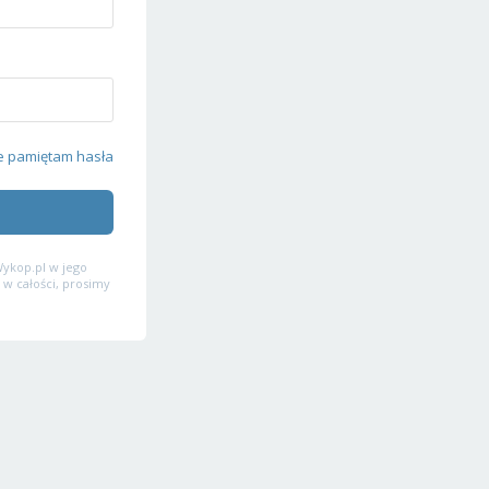
e pamiętam hasła
ykop.pl w jego
 w całości, prosimy