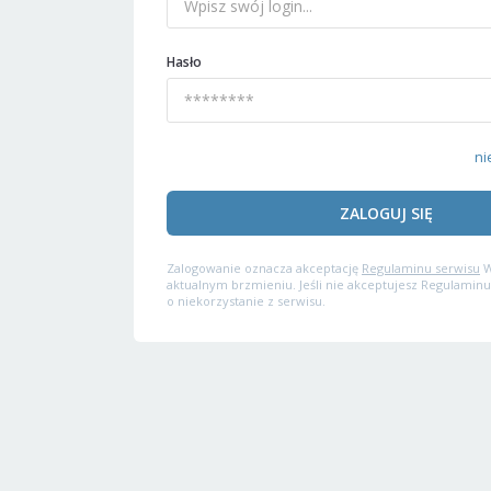
Hasło
ni
ZALOGUJ SIĘ
Zalogowanie oznacza akceptację
Regulaminu serwisu
W
aktualnym brzmieniu. Jeśli nie akceptujesz Regulaminu
o niekorzystanie z serwisu.