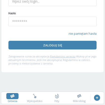
Hasło
nie pamiętam hasła
ZALOGUJ SIĘ
Zalogowanie oznacza akceptację
Regulaminu serwisu
Wykop.pl w jego
aktualnym brzmieniu. Jeśli nie akceptujesz Regulaminu w całości,
prosimy o niekorzystanie z serwisu.
Główna
Wykopalisko
Hity
Mikroblog