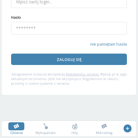
Hasło
nie pamiętam hasła
ZALOGUJ SIĘ
Zalogowanie oznacza akceptację
Regulaminu serwisu
Wykop.pl w jego
aktualnym brzmieniu. Jeśli nie akceptujesz Regulaminu w całości,
prosimy o niekorzystanie z serwisu.
Główna
Wykopalisko
Hity
Mikroblog