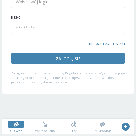
Hasło
nie pamiętam hasła
ZALOGUJ SIĘ
Zalogowanie oznacza akceptację
Regulaminu serwisu
Wykop.pl w jego
aktualnym brzmieniu. Jeśli nie akceptujesz Regulaminu w całości,
prosimy o niekorzystanie z serwisu.
Główna
Wykopalisko
Hity
Mikroblog