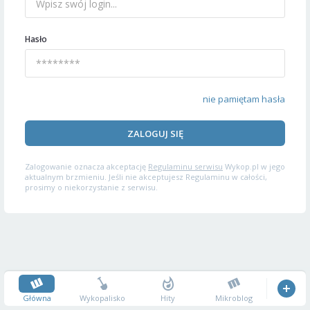
Hasło
nie pamiętam hasła
ZALOGUJ SIĘ
Zalogowanie oznacza akceptację
Regulaminu serwisu
Wykop.pl w jego
aktualnym brzmieniu. Jeśli nie akceptujesz Regulaminu w całości,
prosimy o niekorzystanie z serwisu.
Główna
Wykopalisko
Hity
Mikroblog