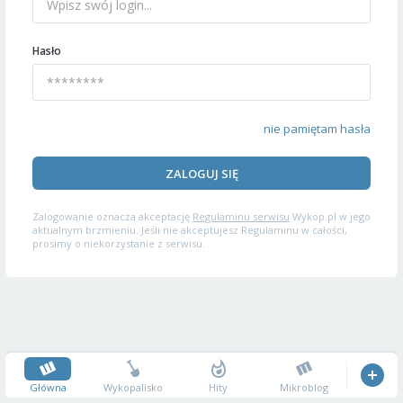
Hasło
nie pamiętam hasła
ZALOGUJ SIĘ
Zalogowanie oznacza akceptację
Regulaminu serwisu
Wykop.pl w jego
aktualnym brzmieniu. Jeśli nie akceptujesz Regulaminu w całości,
prosimy o niekorzystanie z serwisu.
Główna
Wykopalisko
Hity
Mikroblog