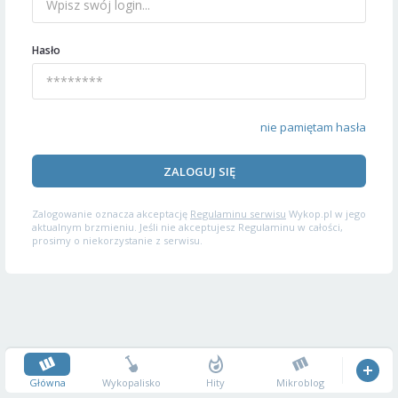
Hasło
nie pamiętam hasła
ZALOGUJ SIĘ
Zalogowanie oznacza akceptację
Regulaminu serwisu
Wykop.pl w jego
aktualnym brzmieniu. Jeśli nie akceptujesz Regulaminu w całości,
prosimy o niekorzystanie z serwisu.
Główna
Wykopalisko
Hity
Mikroblog