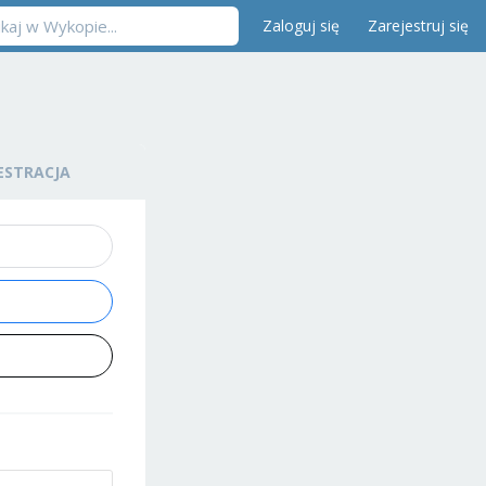
Zaloguj się
Zarejestruj się
ESTRACJA