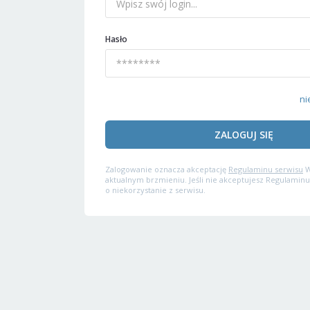
Hasło
ni
ZALOGUJ SIĘ
Zalogowanie oznacza akceptację
Regulaminu serwisu
W
aktualnym brzmieniu. Jeśli nie akceptujesz Regulaminu
o niekorzystanie z serwisu.