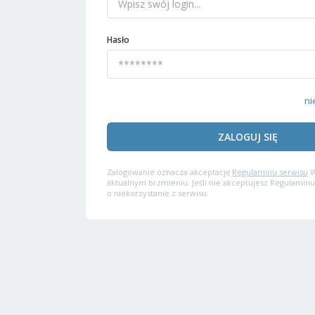
Hasło
ni
ZALOGUJ SIĘ
Zalogowanie oznacza akceptację
Regulaminu serwisu
W
aktualnym brzmieniu. Jeśli nie akceptujesz Regulaminu
o niekorzystanie z serwisu.