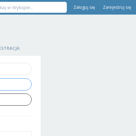
Zaloguj się
Zarejestruj się
ESTRACJA