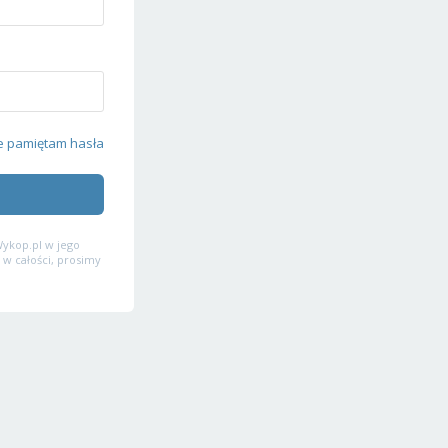
e pamiętam hasła
ykop.pl w jego
 w całości, prosimy