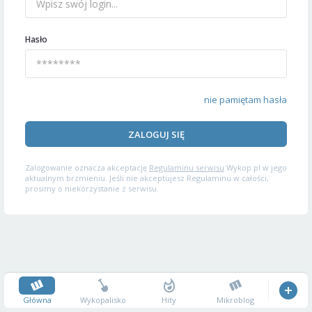
Hasło
nie pamiętam hasła
ZALOGUJ SIĘ
Zalogowanie oznacza akceptację
Regulaminu serwisu
Wykop.pl w jego
aktualnym brzmieniu. Jeśli nie akceptujesz Regulaminu w całości,
prosimy o niekorzystanie z serwisu.
Główna
Wykopalisko
Hity
Mikroblog