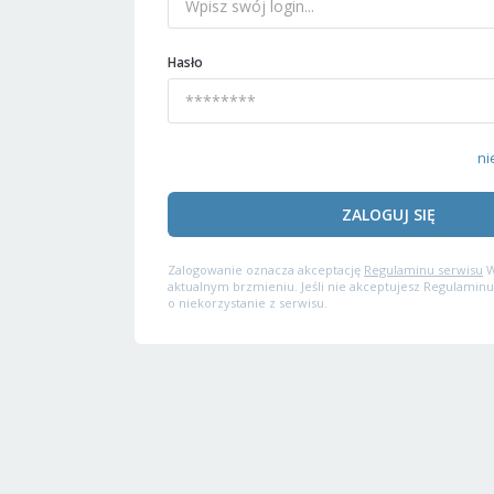
Hasło
ni
ZALOGUJ SIĘ
Zalogowanie oznacza akceptację
Regulaminu serwisu
W
aktualnym brzmieniu. Jeśli nie akceptujesz Regulaminu
o niekorzystanie z serwisu.