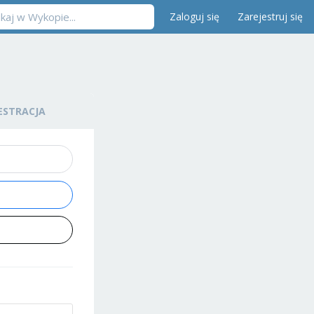
Zaloguj się
Zarejestruj się
ESTRACJA