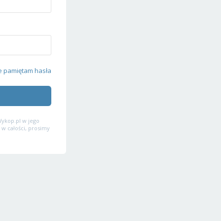
e pamiętam hasła
ykop.pl w jego
 w całości, prosimy